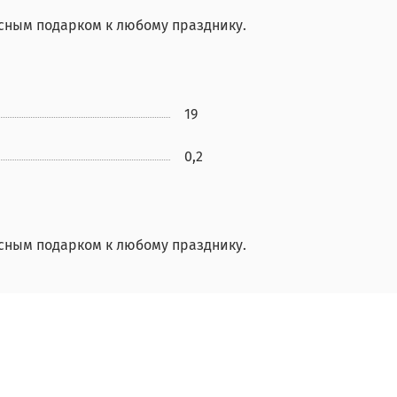
сным подарком к любому празднику.
19
0,2
сным подарком к любому празднику.