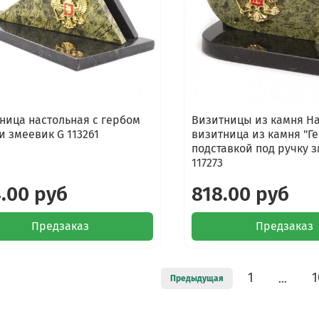
ница настольная с гербом
Визитницы из камня Н
и змеевик G 113261
визитница из камня "Ге
подставкой под ручку 
117273
.00 руб
818.00 руб
Предзаказ
Предзаказ
1
1
…
Предыдущая