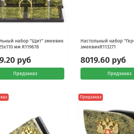
льный набор "Щит" змеевик
Настольный набор "Гер
25х110 мм R119678
змеевикR113271
9.20 руб
8019.60 руб
Предзаказ
Предзаказ
аказ
Предзаказ