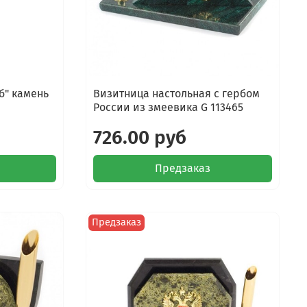
б" камень
Визитница настольная с гербом
России из змеевика G 113465
726.00 руб
Предзаказ
Предзаказ