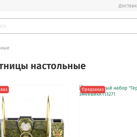
Доставка
ьные
тницы настольные
аказ
Предзаказ