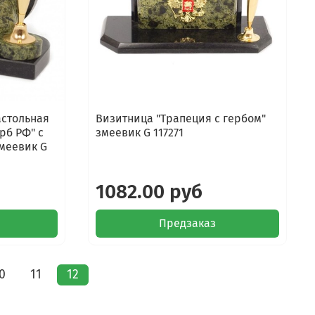
астольная
Визитница "Трапеция с гербом"
рб РФ" с
змеевик G 117271
змеевик G
1082.00 руб
Предзаказ
0
11
12