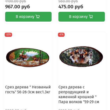
1100.00 руб
560.00 руб
967.00 руб
475.00 руб
В корзину
В корзину
-32%
-6%
Срез дерева " Незваный
Срез дерева с
гость" 56-26-3см вес1.3кг
репродукцией и
каменной крошкой "
Пара волков "59-29 см