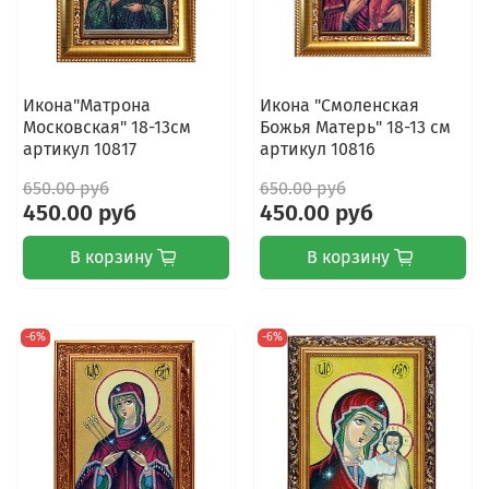
Икона"Матрона
Икона "Смоленская
Московская" 18-13см
Божья Матерь" 18-13 см
артикул 10817
артикул 10816
650.00 руб
650.00 руб
450.00 руб
450.00 руб
В корзину
В корзину
-6%
-6%