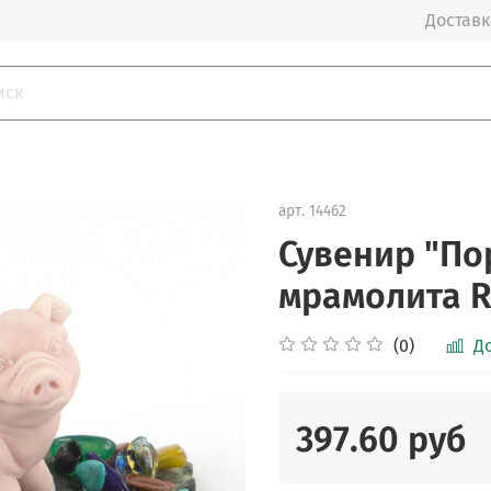
Доставка
арт.
14462
Сувенир "По
мрамолита R
(0)
Д
397.60 руб