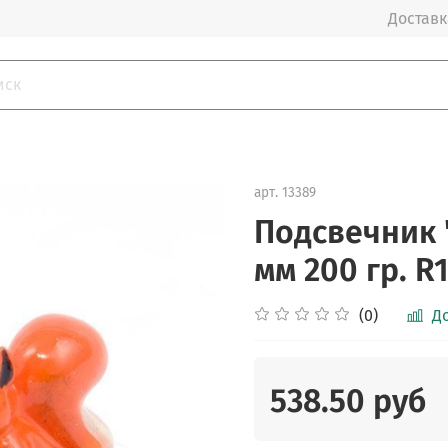
Доставка
арт.
13389
Подсвечник 
мм 200 гр. R
(0)
Д
538.50 руб