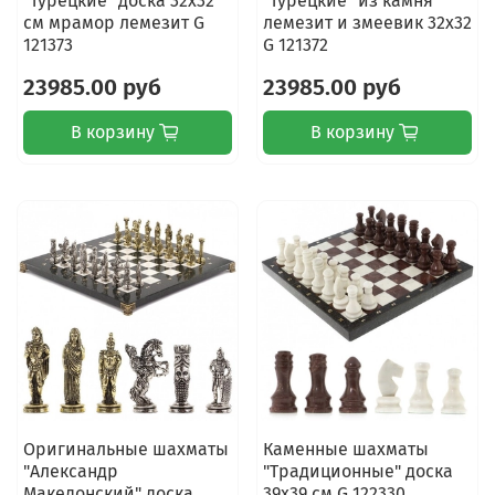
"Турецкие" доска 32х32
"Турецкие" из камня
см мрамор лемезит G
лемезит и змеевик 32х32
121373
G 121372
23985.00 руб
23985.00 руб
В корзину
В корзину
Оригинальные шахматы
Каменные шахматы
"Александр
"Традиционные" доска
Македонский" доска
39х39 см G 122330